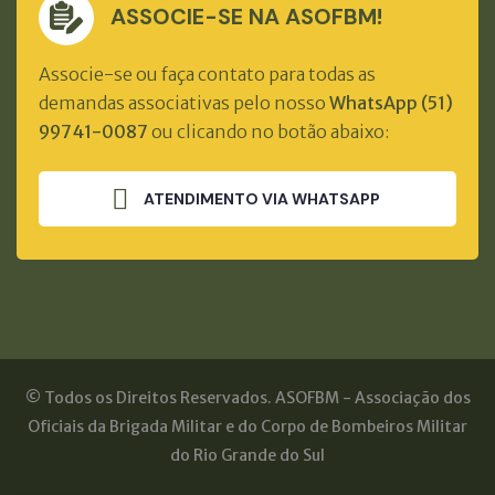
ASSOCIE-SE NA ASOFBM!
Associe-se ou faça contato para todas as
demandas associativas pelo nosso
WhatsApp (51)
99741-0087
ou clicando no botão abaixo:
ATENDIMENTO VIA WHATSAPP
© Todos os Direitos Reservados. ASOFBM - Associação dos
Oficiais da Brigada Militar e do Corpo de Bombeiros Militar
do Rio Grande do Sul