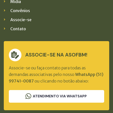
Mídia
Convênios
Associe-se
Contato
ASSOCIE-SE NA ASOFBM!
Associe-se ou faça contato para todas as
demandas associativas pelo nosso
WhatsApp (51)
99741-0087
ou clicando no botão abaixo:
ATENDIMENTO VIA WHATSAPP