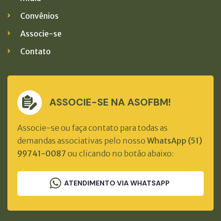
Convênios
Associe-se
Contato
ASSOCIE-SE NA ASOFBM!
Associe-se ou faça contato para todas as
demandas associativas pelo nosso
WhatsApp (51)
99741-0087
ou clicando no botão abaixo:
ATENDIMENTO VIA WHATSAPP