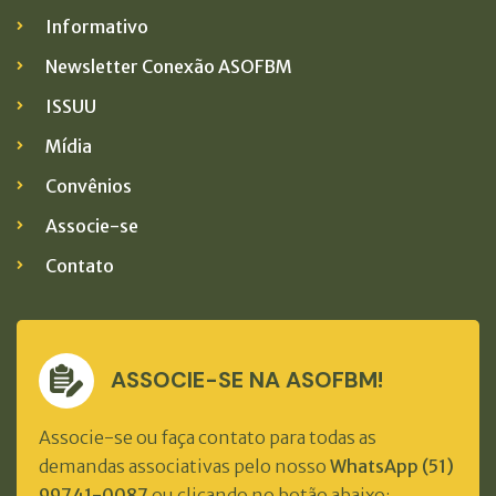
Informativo
Newsletter Conexão ASOFBM
ISSUU
Mídia
Convênios
Associe-se
Contato
ASSOCIE-SE NA ASOFBM!
Associe-se ou faça contato para todas as
demandas associativas pelo nosso
WhatsApp (51)
99741-0087
ou clicando no botão abaixo: