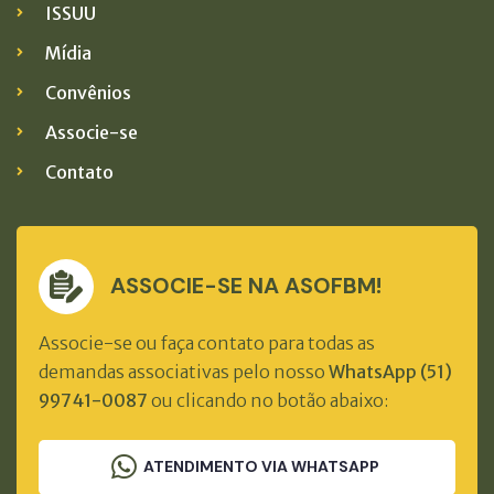
ISSUU
Mídia
Convênios
Associe-se
Contato
ASSOCIE-SE NA ASOFBM!
Associe-se ou faça contato para todas as
demandas associativas pelo nosso
WhatsApp (51)
99741-0087
ou clicando no botão abaixo:
ATENDIMENTO VIA WHATSAPP