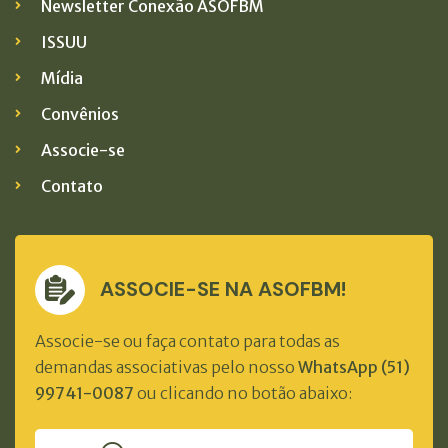
Newsletter Conexão ASOFBM
ISSUU
Mídia
Convênios
Associe-se
Contato
ASSOCIE-SE NA ASOFBM!
Associe-se ou faça contato para todas as
demandas associativas pelo nosso
WhatsApp (51)
99741-0087
ou clicando no botão abaixo: