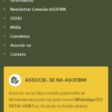
Informativo
Newsletter Conexão ASOFBM
ISSUU
Mídia
Convênios
Associe-se
Contato
ASSOCIE-SE NA ASOFBM!
Associe-se ou faça contato para todas as
demandas associativas pelo nosso
WhatsApp (51)
99741-0087
ou clicando no botão abaixo: