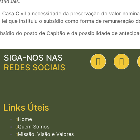
staduais.
Casa Civil a necessidade da preservação do valor nominal 
 lei que instituiu o subsídio como forma de remuneração do
ubsídio do posto de Capitão e da possibilidade de anteci
SIGA-NOS NAS
REDES SOCIAIS
Links Úteis
Home
Quem Somos
Missão, Visão e Valores