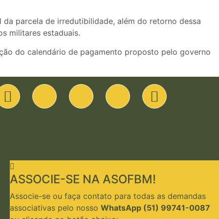
da parcela de irredutibilidade, além do retorno dessa
s militares estaduais.
pação do calendário de pagamento proposto pelo governo
ASSOCIE-SE NA ASOFBM!
Associe-se ou faça contato para todas as demandas
associativas pelo nosso
WhatsApp (51) 99741-0087