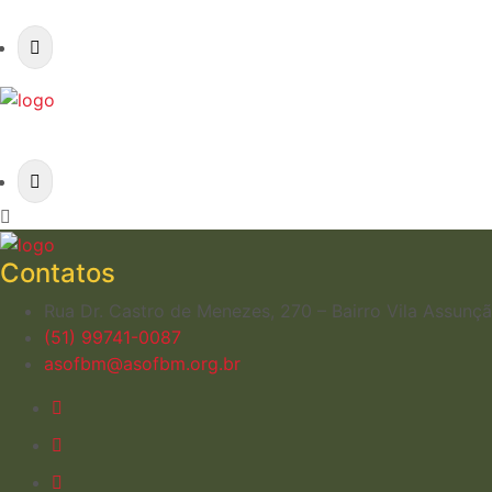
Contatos
Rua Dr. Castro de Menezes, 270 – Bairro Vila Assun
(51) 99741-0087
asofbm@asofbm.org.br