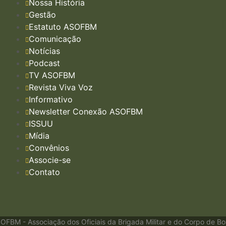
Nossa História
Gestão
Estatuto ASOFBM
Comunicação
Notícias
Podcast
TV ASOFBM
Revista Viva Voz
Informativo
Newsletter Conexão ASOFBM
ISSUU
Mídia
Convênios
Associe-se
Contato
OFBM - Associação dos Oficiais da Brigada Militar e do Corpo de Bom