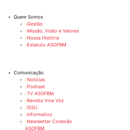
Quem Somos
Gestão
Missão, Visão e Valores
Nossa História
Estatuto ASOFBM
Comunicação
Notícias
Podcast
TV ASOFBM
Revista Viva Voz
ISSU
Informativo
Newsletter Conexão
ASOFBM