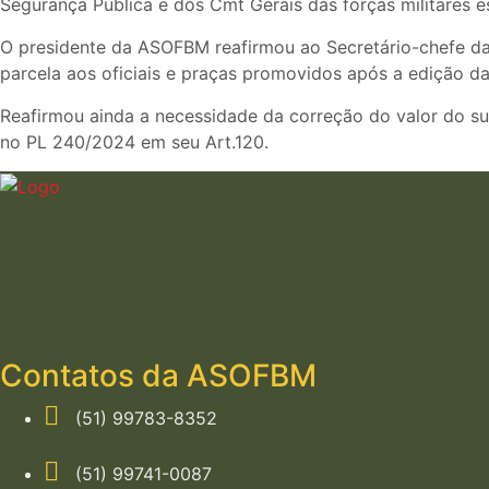
Segurança Pública e dos Cmt Gerais das forças militares e
O presidente da ASOFBM reafirmou ao Secretário-chefe da 
parcela aos oficiais e praças promovidos após a edição da
Reafirmou ainda a necessidade da correção do valor do s
no PL 240/2024 em seu Art.120.
Contatos da ASOFBM
(51) 99783-8352
(51) 99741-0087