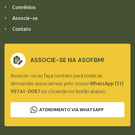
Convênios
Associe-se
Contato
ASSOCIE-SE NA ASOFBM!
Associe-se ou faça contato para todas as
demandas associativas pelo nosso
WhatsApp (51)
99741-0087
ou clicando no botão abaixo:
ATENDIMENTO VIA WHATSAPP