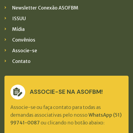
Newsletter Conexão ASOFBM
ISSUU
Mídia
Convênios
Associe-se
Contato
ASSOCIE-SE NA ASOFBM!
Associe-se ou faça contato para todas as
demandas associativas pelo nosso
WhatsApp (51)
99741-0087
ou clicando no botão abaixo: