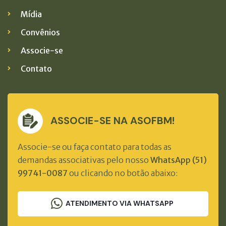
Mídia
Convênios
Associe-se
Contato
ASSOCIE-SE NA ASOFBM!
Associe-se ou faça contato para todas as
demandas associativas pelo nosso
WhatsApp (51)
99741-0087
ou clicando no botão abaixo:
ATENDIMENTO VIA WHATSAPP