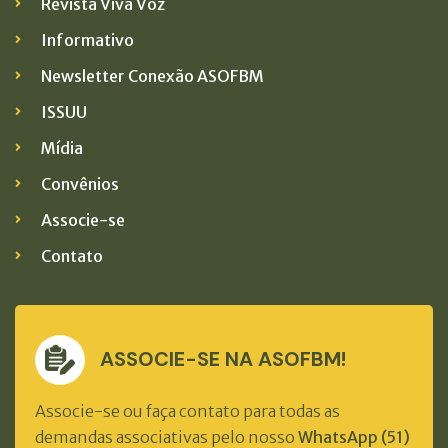
Revista Viva Voz
Informativo
Newsletter Conexão ASOFBM
ISSUU
Mídia
Convênios
Associe-se
Contato
ASSOCIE-SE NA ASOFBM!
Associe-se ou faça contato para todas as
demandas associativas pelo nosso
WhatsApp (51)