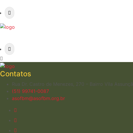
Contatos
Rua Dr. Castro de Menezes, 270 – Bairro Vila Assun
(51) 99741-0087
asofbm@asofbm.org.br