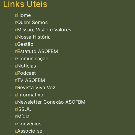
Links Úteis
Home
Quem Somos
Missão, Visão e Valores
Nossa História
Gestão
Estatuto ASOFBM
Comunicação
Notícias
Podcast
TV ASOFBM
Revista Viva Voz
Informativo
Newsletter Conexão ASOFBM
ISSUU
Mídia
Convênios
Associe-se