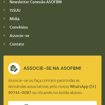
Newsletter Conexão ASOFBM
ISSUU
Mídia
Convênios
Associe-se
Contato
ASSOCIE-SE NA ASOFBM!
Associe-se ou faça contato para todas as
demandas associativas pelo nosso
WhatsApp (51)
99741-0087
ou clicando no botão abaixo: