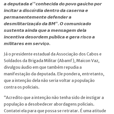
𝙖 𝙙𝙚𝙥𝙪𝙩𝙖𝙙𝙖 𝙚́ “𝙘𝙤𝙣𝙝𝙚𝙘𝙞𝙙𝙖 𝙙𝙤 𝙥𝙤𝙫𝙤 𝙜𝙖𝙪́𝙘𝙝𝙤 𝙥𝙤𝙧
𝙞𝙣𝙘𝙞𝙩𝙖𝙧 𝙖 𝙙𝙞𝙨𝙘𝙤́𝙧𝙙𝙞𝙖 𝙙𝙚𝙣𝙩𝙧𝙤 𝙙𝙖 𝙘𝙖𝙨𝙚𝙧𝙣𝙖 𝙚
𝙥𝙚𝙧𝙢𝙖𝙣𝙚𝙣𝙩𝙚𝙢𝙚𝙣𝙩𝙚 𝙙𝙚𝙛𝙚𝙣𝙙𝙚𝙧 𝙖
𝙙𝙚𝙨𝙢𝙞𝙡𝙞𝙩𝙖𝙧𝙞𝙯𝙖𝙘̧𝙖̃𝙤 𝙙𝙖 𝘽𝙈”. 𝙊 𝙘𝙤𝙢𝙪𝙣𝙞𝙘𝙖𝙙𝙤
𝙨𝙪𝙨𝙩𝙚𝙣𝙩𝙖 𝙖𝙞𝙣𝙙𝙖 𝙦𝙪𝙚 𝙖 𝙢𝙚𝙣𝙨𝙖𝙜𝙚𝙢 𝙙𝙚𝙡𝙖
𝙞𝙣𝙘𝙚𝙣𝙩𝙞𝙫𝙖 𝙙𝙚𝙨𝙤𝙧𝙙𝙚𝙢 𝙥𝙪́𝙗𝙡𝙞𝙘𝙖 𝙚 𝙜𝙚𝙧𝙖 𝙧𝙞𝙨𝙘𝙤 𝙖
𝙢𝙞𝙡𝙞𝙩𝙖𝙧𝙚𝙨 𝙚𝙢 𝙨𝙚𝙧𝙫𝙞𝙘̧𝙤.
Já o presidente estadual da Associação dos Cabos e
Soldados da Brigada Militar (Abamf), Maicon Vaz,
divulgou áudio em que também repudia a
manifestação da deputada. Ele pondera, entretanto,
que a intenção dela não seria voltar a população
contra os policiais.
“Acredito que a intenção não tenha sido de instigar a
população a desobedecer abordagens policiais.
Contatei ela para que possa se retratar. É uma atitude