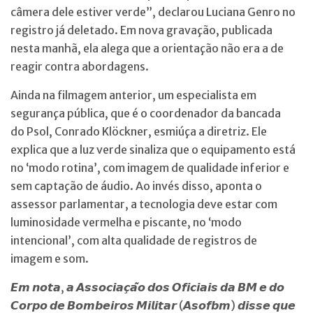
câmera dele estiver verde”, declarou Luciana Genro no
registro já deletado. Em nova gravação, publicada
nesta manhã, ela alega que a orientação não era a de
reagir contra abordagens.
Ainda na filmagem anterior, um especialista em
segurança pública, que é o coordenador da bancada
do Psol, Conrado Klöckner, esmiúça a diretriz. Ele
explica que a luz verde sinaliza que o equipamento está
no ‘modo rotina’, com imagem de qualidade inferior e
sem captação de áudio. Ao invés disso, aponta o
assessor parlamentar, a tecnologia deve estar com
luminosidade vermelha e piscante, no ‘modo
intencional’, com alta qualidade de registros de
imagem e som.
𝙀𝙢 𝙣𝙤𝙩𝙖, 𝙖 𝘼𝙨𝙨𝙤𝙘𝙞𝙖𝙘̧𝙖̃𝙤 𝙙𝙤𝙨 𝙊𝙛𝙞𝙘𝙞𝙖𝙞𝙨 𝙙𝙖 𝘽𝙈 𝙚 𝙙𝙤
𝘾𝙤𝙧𝙥𝙤 𝙙𝙚 𝘽𝙤𝙢𝙗𝙚𝙞𝙧𝙤𝙨 𝙈𝙞𝙡𝙞𝙩𝙖𝙧 (𝘼𝙨𝙤𝙛𝙗𝙢) 𝙙𝙞𝙨𝙨𝙚 𝙦𝙪𝙚