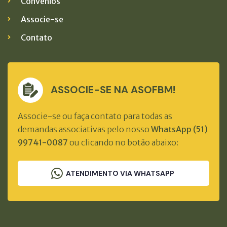
Convênios
Associe-se
Contato
ASSOCIE-SE NA ASOFBM!
Associe-se ou faça contato para todas as
demandas associativas pelo nosso
WhatsApp (51)
99741-0087
ou clicando no botão abaixo:
ATENDIMENTO VIA WHATSAPP