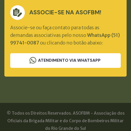
ASSOCIE-SE NA ASOFBM!
Associe-se ou faça contato para todas as
demandas associativas pelo nosso
WhatsApp (51)
99741-0087
ou clicando no botão abaixo:
ATENDIMENTO VIA WHATSAPP
© Todos os Direitos Reservados. ASOFBM - Associação dos
Oficiais da Brigada Militar e do Corpo de Bombeiros Militar
do Rio Grande do Sul