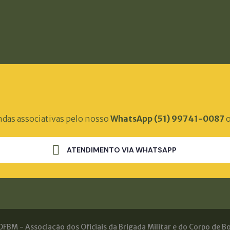
ndas associativas pelo nosso
WhatsApp (51) 99741-0087
o
ATENDIMENTO VIA WHATSAPP
FBM - Associação dos Oficiais da Brigada Militar e do Corpo de Bo