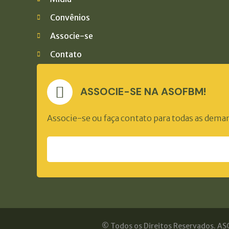
Convênios
Associe-se
Contato
ASSOCIE-SE NA ASOFBM!
Associe-se ou faça contato para todas as dema
© Todos os Direitos Reservados. ASO