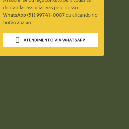
Associe-se ou faça contato para todas as
demandas associativas pelo nosso
WhatsApp (51) 99741-0087
ou clicando no
botão abaixo:
ATENDIMENTO VIA WHATSAPP