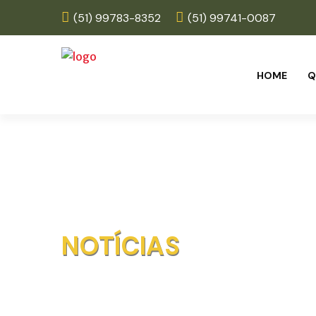
(51) 99783-8352
(51) 99741-0087
HOME
Q
NOTÍCIAS