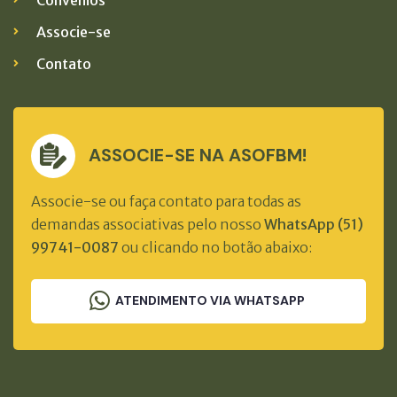
Associe-se
Contato
ASSOCIE-SE NA ASOFBM!
Associe-se ou faça contato para todas as
demandas associativas pelo nosso
WhatsApp (51)
99741-0087
ou clicando no botão abaixo:
ATENDIMENTO VIA WHATSAPP