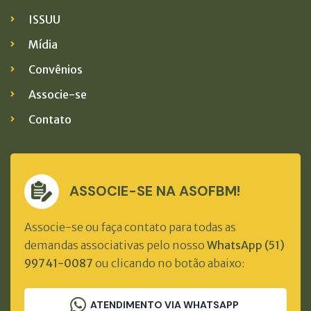
ISSUU
Mídia
Convênios
Associe-se
Contato
ASSOCIE-SE NA ASOFBM!
Associe-se ou faça contato para todas as
demandas associativas pelo nosso
WhatsApp (51)
99741-0087
ou clicando no botão abaixo:
ATENDIMENTO VIA WHATSAPP