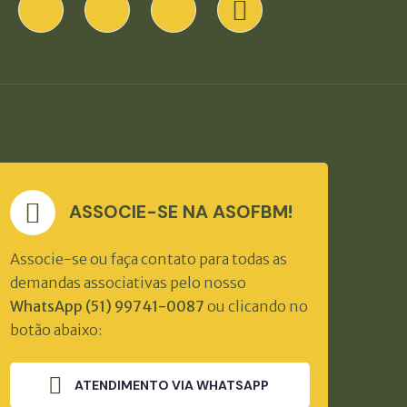
ASSOCIE-SE NA ASOFBM!
Associe-se ou faça contato para todas as
demandas associativas pelo nosso
WhatsApp (51) 99741-0087
ou clicando no
botão abaixo:
ATENDIMENTO VIA WHATSAPP