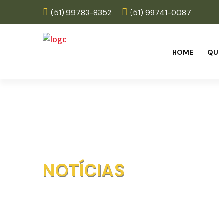
(51) 99783-8352
(51) 99741-0087
HOME
QU
NOTÍCIAS