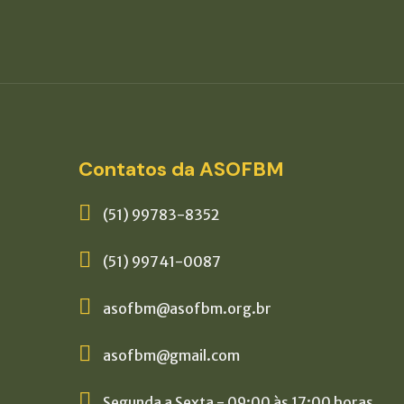
Contatos da ASOFBM
(51) 99783-8352
(51) 99741-0087
asofbm@asofbm.org.br
asofbm@gmail.com
Segunda a Sexta - 09:00 às 17:00 horas