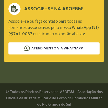
ASSOCIE-SE NA ASOFBM!
Associe-se ou faça contato para todas as
demandas associativas pelo nosso
WhatsApp (51)
99741-0087
ou clicando no botão abaixo:
ATENDIMENTO VIA WHATSAPP
© Todos os Direitos Reservados. ASOFBM - Associação dos
Oficiais da Brigada Militar e do Corpo de Bombeiros Militar
do Rio Grande do Sul