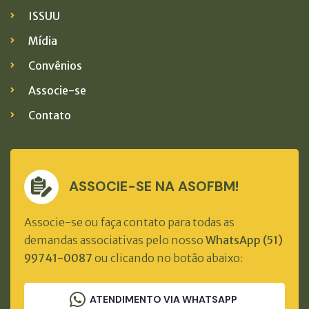
ISSUU
Mídia
Convênios
Associe-se
Contato
ASSOCIE-SE NA ASOFBM!
Associe-se ou faça contato para todas as
demandas associativas pelo nosso
WhatsApp (51)
99741-0087
ou clicando no botão abaixo:
ATENDIMENTO VIA WHATSAPP