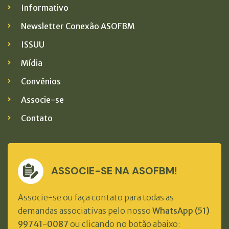
Informativo
Newsletter Conexão ASOFBM
ISSUU
Mídia
Convênios
Associe-se
Contato
ASSOCIE-SE NA ASOFBM!
Associe-se ou faça contato para todas as
demandas associativas pelo nosso
WhatsApp (51)
99741-0087
ou clicando no botão abaixo: