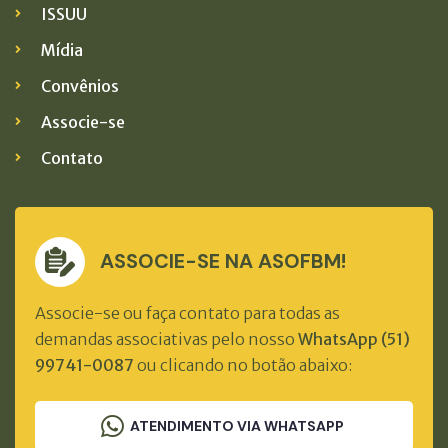
ISSUU
Mídia
Convênios
Associe-se
Contato
ASSOCIE-SE NA ASOFBM!
Associe-se ou faça contato para todas as
demandas associativas pelo nosso
WhatsApp (51)
99741-0087
ou clicando no botão abaixo:
ATENDIMENTO VIA WHATSAPP