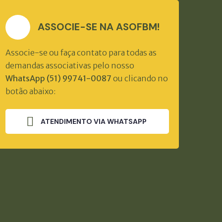
ASSOCIE-SE NA ASOFBM!
Associe-se ou faça contato para todas as
demandas associativas pelo nosso
WhatsApp (51) 99741-0087
ou clicando no
botão abaixo:
ATENDIMENTO VIA WHATSAPP