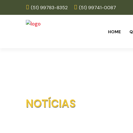
(51) 99783-8352
(51) 99741-0087
HOME
Q
NOTÍCIAS