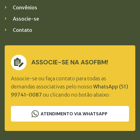
Convênios
Associe-se
Contato
ASSOCIE-SE NA ASOFBM!
Associe-se ou faça contato para todas as
demandas associativas pelo nosso
WhatsApp (51)
99741-0087
ou clicando no botão abaixo:
ATENDIMENTO VIA WHATSAPP