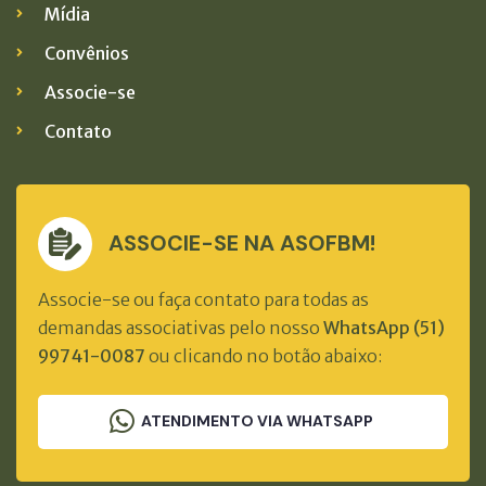
Mídia
Convênios
Associe-se
Contato
ASSOCIE-SE NA ASOFBM!
Associe-se ou faça contato para todas as
demandas associativas pelo nosso
WhatsApp (51)
99741-0087
ou clicando no botão abaixo:
ATENDIMENTO VIA WHATSAPP