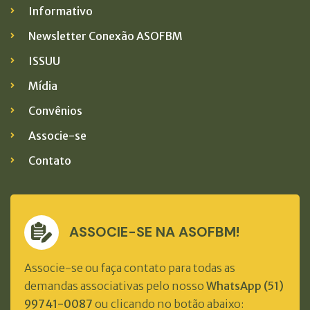
Informativo
Newsletter Conexão ASOFBM
ISSUU
Mídia
Convênios
Associe-se
Contato
ASSOCIE-SE NA ASOFBM!
Associe-se ou faça contato para todas as
demandas associativas pelo nosso
WhatsApp (51)
99741-0087
ou clicando no botão abaixo: