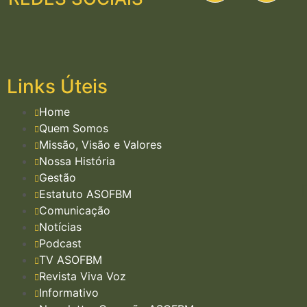
Links Úteis
Home
Quem Somos
Missão, Visão e Valores
Nossa História
Gestão
Estatuto ASOFBM
Comunicação
Notícias
Podcast
TV ASOFBM
Revista Viva Voz
Informativo