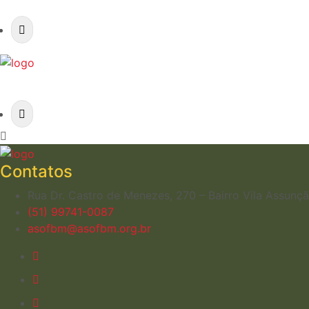
Contatos
Rua Dr. Castro de Menezes, 270 – Bairro Vila Assun
(51) 99741-0087
asofbm@asofbm.org.br