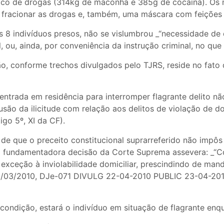
ico de drogas (314kg de maconha e 385g de cocaína). Os mi
 e fracionar as drogas e, também, uma máscara com feições
 8 indivíduos presos, não se vislumbrou _“necessidade de 
 ou, ainda, por conveniência da instrução criminal, no que s
o, conforme trechos divulgados pelo TJRS, reside no fato 
entrada em residência para interromper flagrante delito nã
usão da ilicitude com relação aos delitos de violação de d
igo 5º, XI da CF).
o de que o preceito constitucional suprarreferido não impô
 a fundamentadora decisão da Corte Suprema assevera: _“C
o exceção à inviolabilidade domiciliar, prescindindo de man
9/03/2010, DJe-071 DIVULG 22-04-2010 PUBLIC 23-04-201
condição, estará o indivíduo em situação de flagrante enq