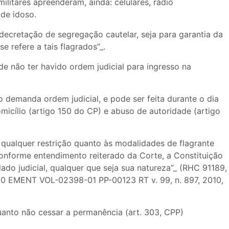
litares apreenderam, ainda: celulares, rádio
 de idoso.
decretação de segregação cautelar, seja para garantia da
e refere a tais flagrados”_.
de não ter havido ordem judicial para ingresso na
o demanda ordem judicial, e pode ser feita durante o dia
omicílio (artigo 150 do CP) e abuso de autoridade (artigo
s qualquer restrição quanto às modalidades de flagrante
onforme entendimento reiterado da Corte, a Constituição
dado judicial, qualquer que seja sua natureza”_ (RHC 91189,
0 EMENT VOL-02398-01 PP-00123 RT v. 99, n. 897, 2010,
uanto não cessar a permanência (art. 303, CPP)