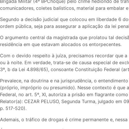
Brigada Militar (4º BPChoque) pelo crime hediondo de tráf
comunicadores, coletes balísticos, material para embalar
Segundo a decisão judicial que colocou em liberdade 6 dos
ordem pública, seja para assegurar a aplicação da lei penal,
O argumento central da magistrada que prolatou tal decisã
residência em que estavam alocados os entorpecentes.
Com o devido respeito à juíza, precisamos recordar que a 
ou à noite. Em verdade, trata-se de causa especial de excl
3º, b da Lei 4.898/65), consoante Constituição Federal (art
Prevalece, na doutrina e na jurisprudência, o entendiment
(próprio, impróprio ou presumido). Nesse contexto é que
Federal, no art. 5º, XI, autoriza a prisão em flagrante com
Relator(a): CEZAR PELUSO, Segunda Turma, julgado em 0
p. 517-520).
Ademais, o tráfico de drogas é crime permanente e, nessa 