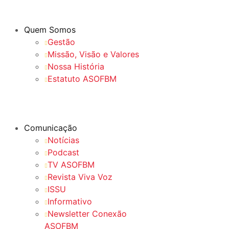
Quem Somos
Gestão
Missão, Visão e Valores
Nossa História
Estatuto ASOFBM
Comunicação
Notícias
Podcast
TV ASOFBM
Revista Viva Voz
ISSU
Informativo
Newsletter Conexão
ASOFBM