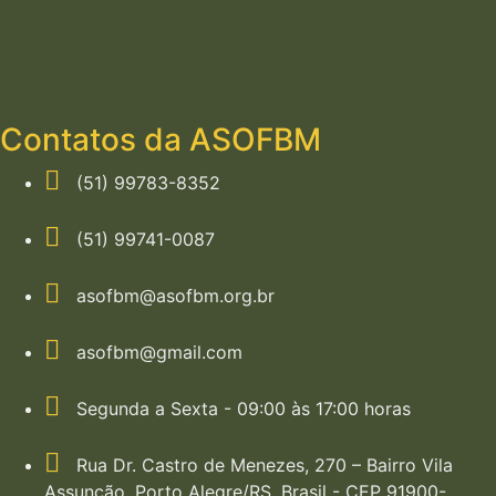
Contatos da ASOFBM
(51) 99783-8352
(51) 99741-0087
asofbm@asofbm.org.br
asofbm@gmail.com
Segunda a Sexta - 09:00 às 17:00 horas
Rua Dr. Castro de Menezes, 270 – Bairro Vila
Assunção, Porto Alegre/RS, Brasil - CEP 91900-