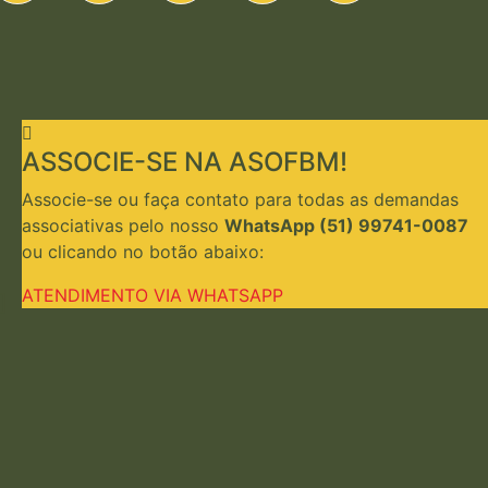
ASSOCIE-SE NA ASOFBM!
Associe-se ou faça contato para todas as demandas
associativas pelo nosso
WhatsApp (51) 99741-0087
ou clicando no botão abaixo:
ATENDIMENTO VIA WHATSAPP