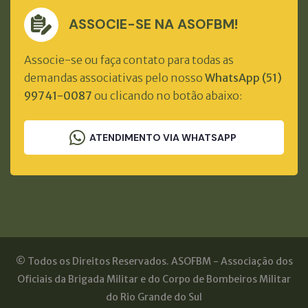
ASSOCIE-SE NA ASOFBM!
Associe-se ou faça contato para todas as
demandas associativas pelo nosso
WhatsApp (51)
99741-0087
ou clicando no botão abaixo:
ATENDIMENTO VIA WHATSAPP
© Todos os Direitos Reservados. ASOFBM - Associação dos
Oficiais da Brigada Militar e do Corpo de Bombeiros Militar
do Rio Grande do Sul