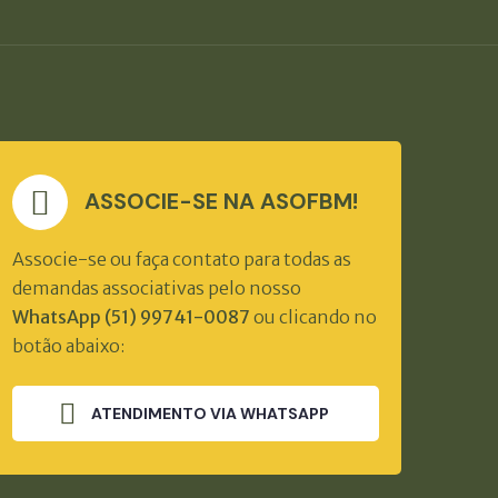
ASSOCIE-SE NA ASOFBM!
Associe-se ou faça contato para todas as
demandas associativas pelo nosso
WhatsApp (51) 99741-0087
ou clicando no
botão abaixo:
ATENDIMENTO VIA WHATSAPP