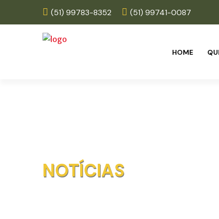
(51) 99783-8352
(51) 99741-0087
HOME
QU
NOTÍCIAS