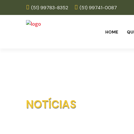
(51) 99783-8352
(51) 99741-0087
HOME
QU
NOTÍCIAS