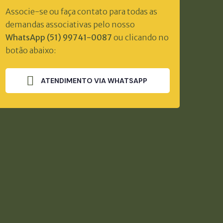
Associe-se ou faça contato para todas as
demandas associativas pelo nosso
WhatsApp (51) 99741-0087
ou clicando no
botão abaixo:
ATENDIMENTO VIA WHATSAPP