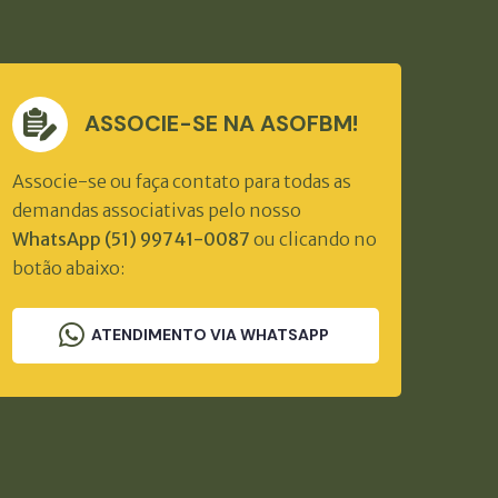
ASSOCIE-SE NA ASOFBM!
Associe-se ou faça contato para todas as
demandas associativas pelo nosso
WhatsApp (51) 99741-0087
ou clicando no
botão abaixo:
ATENDIMENTO VIA WHATSAPP