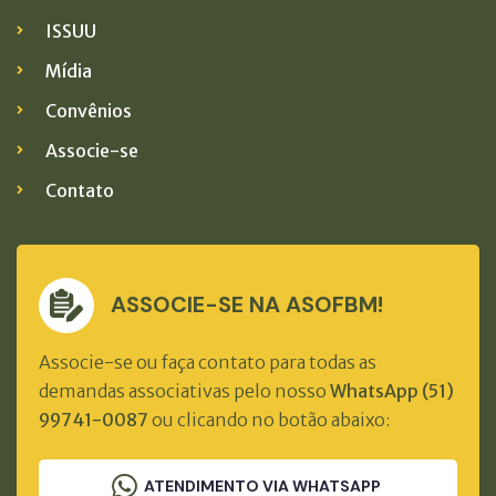
ISSUU
Mídia
Convênios
Associe-se
Contato
ASSOCIE-SE NA ASOFBM!
Associe-se ou faça contato para todas as
demandas associativas pelo nosso
WhatsApp (51)
99741-0087
ou clicando no botão abaixo:
ATENDIMENTO VIA WHATSAPP