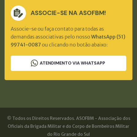
ASSOCIE-SE NA ASOFBM!
Associe-se ou faça contato para todas as
demandas associativas pelo nosso
WhatsApp (51)
99741-0087
ou clicando no botão abaixo:
ATENDIMENTO VIA WHATSAPP
© Todos os Direitos Reservados. ASOFBM - Associação dos
Oficiais da Brigada Militar e do Corpo de Bombeiros Militar
do Rio Grande do Sul