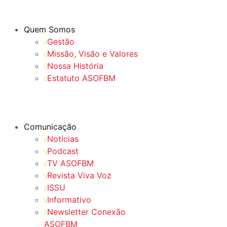
Quem Somos
Gestão
Missão, Visão e Valores
Nossa História
Estatuto ASOFBM
Comunicação
Notícias
Podcast
TV ASOFBM
Revista Viva Voz
ISSU
Informativo
Newsletter Conexão
ASOFBM