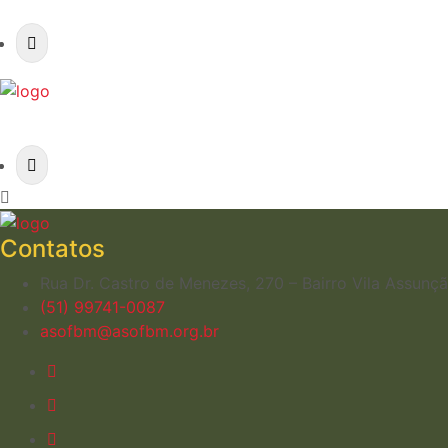
Contatos
Rua Dr. Castro de Menezes, 270 – Bairro Vila Assun
(51) 99741-0087
asofbm@asofbm.org.br