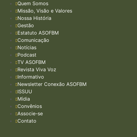
Quem Somos
Missão, Visão e Valores
Nossa História
Gestão
Estatuto ASOFBM
Comunicação
Notícias
Podcast
TV ASOFBM
Revista Viva Voz
Informativo
Newsletter Conexão ASOFBM
ISSUU
Mídia
Convênios
Associe-se
Contato