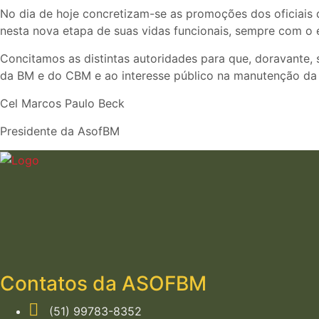
No dia de hoje concretizam-se as promoções dos oficiais 
nesta nova etapa de suas vidas funcionais, sempre com o 
Concitamos as distintas autoridades para que, doravante, 
da BM e do CBM e ao interesse público na manutenção da hie
Cel Marcos Paulo Beck
Presidente da AsofBM
Contatos da ASOFBM
(51) 99783-8352