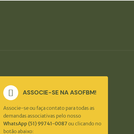
ASSOCIE-SE NA ASOFBM!
Associe-se ou faça contato para todas as
demandas associativas pelo nosso
WhatsApp (51) 99741-0087
ou clicando no
botão abaixo: