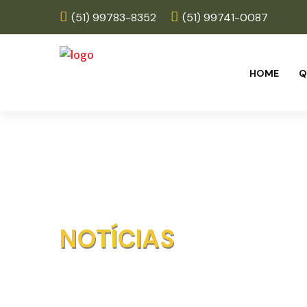
(51) 99783-8352
(51) 99741-0087
HOME
Q
NOTÍCIAS