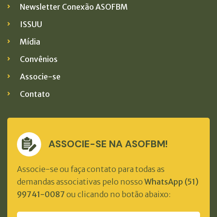
Newsletter Conexão ASOFBM
ISSUU
Mídia
Convênios
Associe-se
Contato
ASSOCIE-SE NA ASOFBM!
Associe-se ou faça contato para todas as
demandas associativas pelo nosso
WhatsApp (51)
99741-0087
ou clicando no botão abaixo: