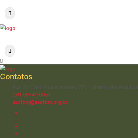
Contatos
Rua Dr. Castro de Menezes, 270 – Bairro Vila Assun
(51) 99741-0087
asofbm@asofbm.org.br