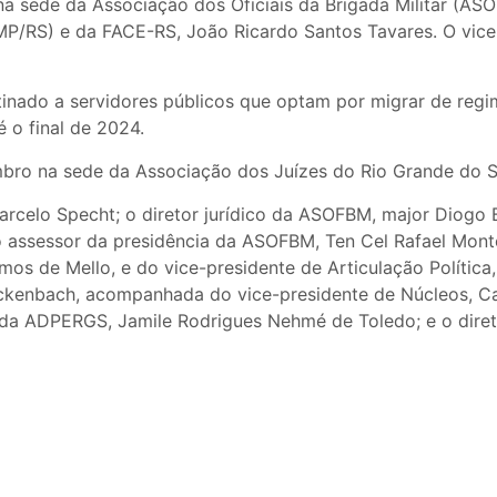
na sede da Associação dos Oficiais da Brigada Militar (A
MP/RS) e da FACE-RS, João Ricardo Santos Tavares. O vice
stinado a servidores públicos que optam por migrar de re
 o final de 2024.
bro na sede da Associação dos Juízes do Rio Grande do Sul
celo Specht; o diretor jurídico da ASOFBM, major Diogo B
o assessor da presidência da ASOFBM, Ten Cel Rafael Monte
mos de Mello, e do vice-presidente de Articulação Polític
enbach, acompanhada do vice-presidente de Núcleos, Carlo
l da ADPERGS, Jamile Rodrigues Nehmé de Toledo; e o diret