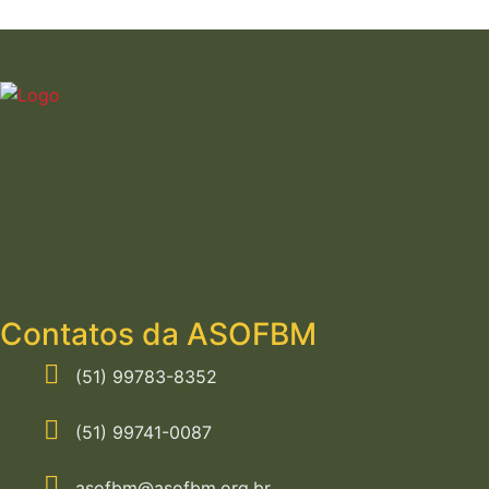
Contatos da ASOFBM
(51) 99783-8352
(51) 99741-0087
asofbm@asofbm.org.br