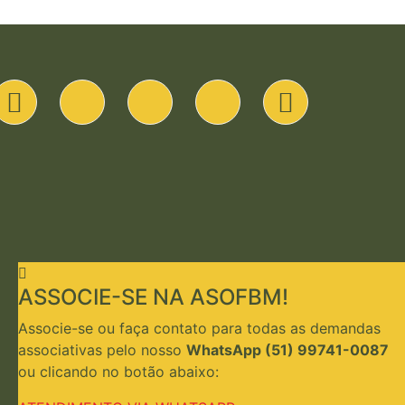
ASSOCIE-SE NA ASOFBM!
Associe-se ou faça contato para todas as demandas
associativas pelo nosso
WhatsApp (51) 99741-0087
ou clicando no botão abaixo: