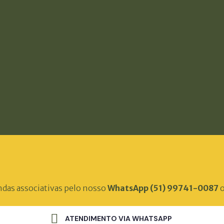
ndas associativas pelo nosso
WhatsApp (51) 99741-0087
o
ATENDIMENTO VIA WHATSAPP