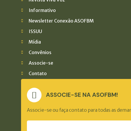
Informativo
Newsletter Conexão ASOFBM
ISSUU
Mídia
Convênios
Associe-se
Contato
ASSOCIE-SE NA ASOFBM!
Associe-se ou faça contato para todas as dema