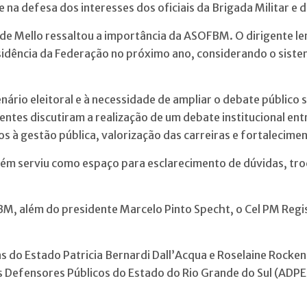
e na defesa dos interesses dos oficiais da Brigada Militar e
s de Mello ressaltou a importância da ASOFBM. O dirigente 
sidência da Federação no próximo ano, considerando o sistem
enário eleitoral e à necessidade de ampliar o debate públic
gentes discutiram a realização de um debate institucional en
 à gestão pública, valorização das carreiras e fortalecime
mbém serviu como espaço para esclarecimento de dúvidas, tr
M, além do presidente Marcelo Pinto Specht, o Cel PM Regi
 do Estado Patricia Bernardi Dall’Acqua e Roselaine Rocke
 Defensores Públicos do Estado do Rio Grande do Sul (ADPE