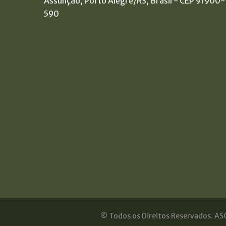
Assunção, Porto Alegre/RS, Brasil - CEP 91900-
590
© Todos os Direitos Reservados. ASO