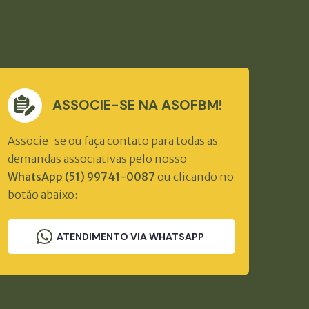
ASSOCIE-SE NA ASOFBM!
Associe-se ou faça contato para todas as
demandas associativas pelo nosso
WhatsApp (51) 99741-0087
ou clicando no
botão abaixo:
ATENDIMENTO VIA WHATSAPP