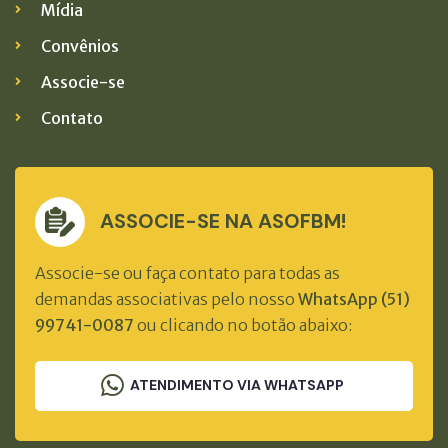
Mídia
Convênios
Associe-se
Contato
ASSOCIE-SE NA ASOFBM!
Associe-se ou faça contato para todas as
demandas associativas pelo nosso
WhatsApp (51)
99741-0087
ou clicando no botão abaixo:
ATENDIMENTO VIA WHATSAPP