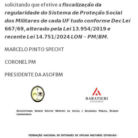
solicitando que efetive a 𝙛𝙞𝙨𝙘𝙖𝙡𝙞𝙯𝙖𝙘̧𝙖̃𝙤 𝙙𝙖
𝙧𝙚𝙜𝙪𝙡𝙖𝙧𝙞𝙙𝙖𝙙𝙚 𝙙𝙤 𝙎𝙞𝙨𝙩𝙚𝙢𝙖 𝙙𝙚 𝙋𝙧𝙤𝙩𝙚𝙘̧𝙖̃𝙤 𝙎𝙤𝙘𝙞𝙖𝙡
𝙙𝙤𝙨 𝙈𝙞𝙡𝙞𝙩𝙖𝙧𝙚𝙨 𝙙𝙚 𝙘𝙖𝙙𝙖 𝙐𝙁 𝙩𝙪𝙙𝙤 𝙘𝙤𝙣𝙛𝙤𝙧𝙢𝙚 𝘿𝙚𝙘 𝙇𝙚𝙞
𝟲𝟲𝟳/𝟲𝟵, 𝙖𝙡𝙩𝙚𝙧𝙖𝙙𝙤 𝙥𝙚𝙡𝙖 𝙇𝙚𝙞 𝟭𝟯.𝟵𝟱𝟰/𝟮𝟬𝟭𝟵 𝙚
𝙧𝙚𝙘𝙚𝙣𝙩𝙚 𝙇𝙚𝙞 𝟭𝟰.𝟳𝟱𝟭/𝟮𝟬𝟮𝟰 𝙇𝙊𝙉 – 𝙋𝙈/𝘽𝙈.
MARCELO PINTO SPECHT
CORONEL PM
PRESIDENTE DA ASOFBM