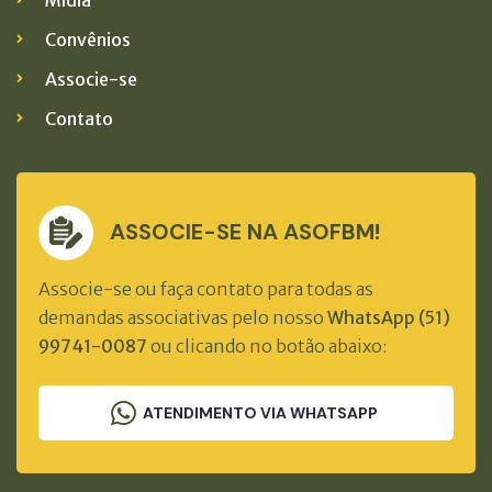
Mídia
Convênios
Associe-se
Contato
ASSOCIE-SE NA ASOFBM!
Associe-se ou faça contato para todas as
demandas associativas pelo nosso
WhatsApp (51)
99741-0087
ou clicando no botão abaixo:
ATENDIMENTO VIA WHATSAPP