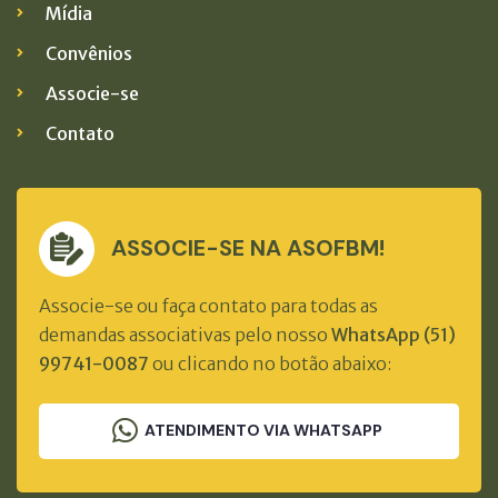
Mídia
Convênios
Associe-se
Contato
ASSOCIE-SE NA ASOFBM!
Associe-se ou faça contato para todas as
demandas associativas pelo nosso
WhatsApp (51)
99741-0087
ou clicando no botão abaixo:
ATENDIMENTO VIA WHATSAPP