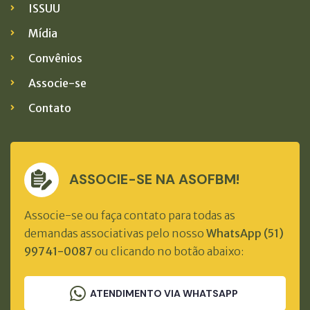
ISSUU
Mídia
Convênios
Associe-se
Contato
ASSOCIE-SE NA ASOFBM!
Associe-se ou faça contato para todas as
demandas associativas pelo nosso
WhatsApp (51)
99741-0087
ou clicando no botão abaixo:
ATENDIMENTO VIA WHATSAPP