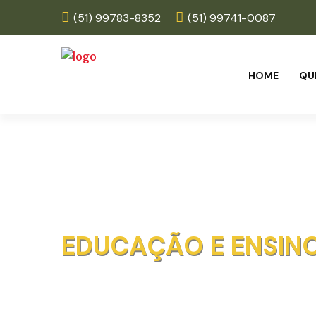
(51) 99783-8352
(51) 99741-0087
HOME
QU
EDUCAÇÃO E ENSIN