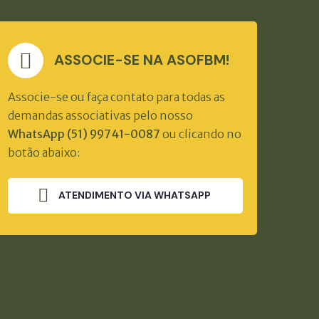
ASSOCIE-SE NA ASOFBM!
Associe-se ou faça contato para todas as
demandas associativas pelo nosso
WhatsApp (51) 99741-0087
ou clicando no
botão abaixo:
ATENDIMENTO VIA WHATSAPP