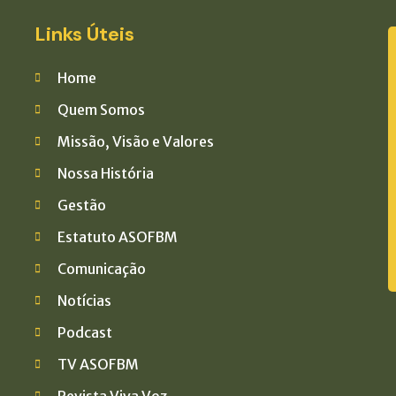
Links Úteis
Home
Quem Somos
Missão, Visão e Valores
Nossa História
Gestão
Estatuto ASOFBM
Comunicação
Notícias
a
Podcast
TV ASOFBM
Revista Viva Voz