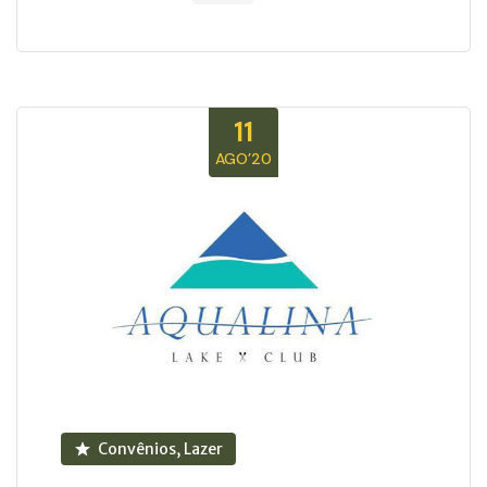
11
AGO’20
Convênios, Lazer