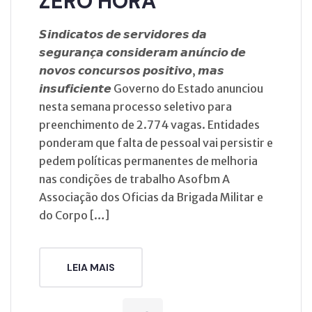
ZERO HORA
𝙎𝙞𝙣𝙙𝙞𝙘𝙖𝙩𝙤𝙨 𝙙𝙚 𝙨𝙚𝙧𝙫𝙞𝙙𝙤𝙧𝙚𝙨 𝙙𝙖
𝙨𝙚𝙜𝙪𝙧𝙖𝙣𝙘̧𝙖 𝙘𝙤𝙣𝙨𝙞𝙙𝙚𝙧𝙖𝙢 𝙖𝙣𝙪́𝙣𝙘𝙞𝙤 𝙙𝙚
𝙣𝙤𝙫𝙤𝙨 𝙘𝙤𝙣𝙘𝙪𝙧𝙨𝙤𝙨 𝙥𝙤𝙨𝙞𝙩𝙞𝙫𝙤, 𝙢𝙖𝙨
𝙞𝙣𝙨𝙪𝙛𝙞𝙘𝙞𝙚𝙣𝙩𝙚 Governo do Estado anunciou
nesta semana processo seletivo para
preenchimento de 2.774 vagas. Entidades
ponderam que falta de pessoal vai persistir e
pedem políticas permanentes de melhoria
nas condições de trabalho Asofbm A
Associação dos Oficias da Brigada Militar e
do Corpo […]
LEIA MAIS